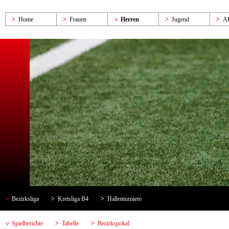
Home
Frauen
Herren
Jugend
A
Bezirksliga
Kreisliga B4
Hallenturniere
Spielberichte
Tabelle
Bezirkspokal