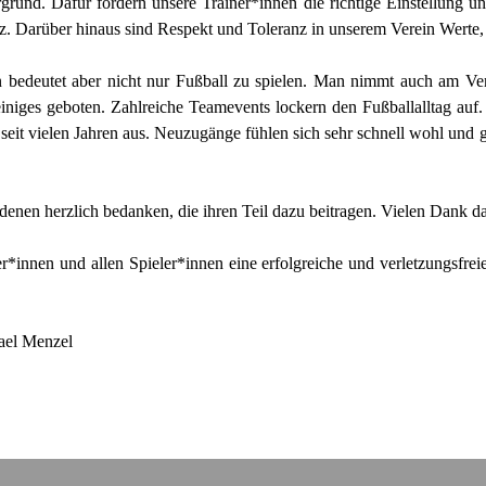
rgrund. Dafür fordern unsere Trainer*innen die richtige Einstellung 
. Darüber hinaus sind Respekt und Toleranz in unserem Verein Werte, 
in bedeutet aber nicht nur Fußball zu spielen. Man nimmt auch am Ver
 einiges geboten. Zahlreiche Teamevents lockern den Fußballalltag au
seit vielen Jahren aus. Neuzugänge fühlen sich sehr schnell wohl und g
 denen herzlich bedanken, die ihren Teil dazu beitragen. Vielen Dank da
*innen und allen Spieler*innen eine erfolgreiche und verletzungsfreie
ael Menzel