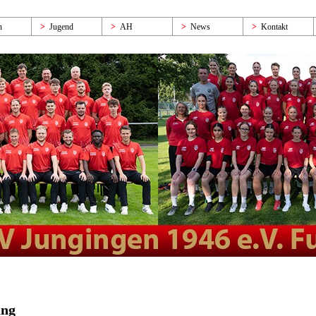
n
Jugend
AH
News
Kontakt
ung