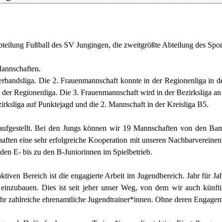
Abteilung Fußball des SV Jungingen, die zweitgrößte Abteilung des Spor
Mannschaften.
erbandsliga. Die 2. Frauenmannschaft konnte in der Regionenliga in d
n der Regionenliga. Die 3. Frauenmannschaft wird in der Bezirksliga an
irksliga auf Punktejagd und die 2. Mannschaft in der Kreisliga B5.
aufgestellt. Bei den Jungs können wir 19 Mannschaften von den Bambi
chaften eine sehr erfolgreiche Kooperation mit unseren Nachbarverei
n E- bis zu den B-Juniorinnen im Spielbetrieb.
ktiven Bereich ist die engagierte Arbeit im Jugendbereich. Jahr für Ja
einzubauen. Dies ist seit jeher unser Weg, von dem wir auch künft
Jahr zahlreiche ehrenamtliche Jugendtrainer*innen. Ohne deren Engagem