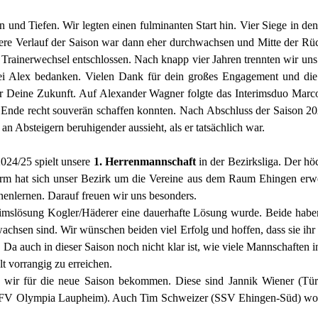
 und Tiefen. Wir legten einen fulminanten Start hin. Vier Siege in den
itere Verlauf der Saison war dann eher durchwachsen und Mitte der Rüc
 Trainerwechsel entschlossen. Nach knapp vier Jahren trennten wir un
ei Alex bedanken. Vielen Dank für dein großes Engagement und die s
für Deine Zukunft. Auf Alexander Wagner folgte das Interimsduo Marc
 Ende recht souverän schaffen konnten. Nach Abschluss der Saison 20
an Absteigern beruhigender aussieht, als er tatsächlich war.
2024/25 spielt unsere
1. Herrenmannschaft
in der Bezirksliga. Der hö
form hat sich unser Bezirk um die Vereine aus dem Raum Ehingen erwe
nenlernen. Darauf freuen wir uns besonders.
rimslösung Kogler/Häderer eine dauerhafte Lösung wurde. Beide habe
achsen sind. Wir wünschen beiden viel Erfolg und hoffen, dass sie ihr
. Da auch in dieser Saison noch nicht klar ist, wie viele Mannschaften i
lt vorrangig zu erreichen.
n wir für die neue Saison bekommen. Diese sind Jannik Wiener (T
FV Olympia Laupheim). Auch Tim Schweizer (SSV Ehingen-Süd) woll