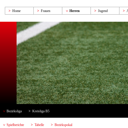
Home
Frauen
Herren
Jugend
Bezirksliga
Kreisliga B5
Spielberichte
Tabelle
Bezirkspokal